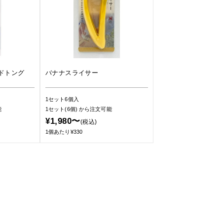
ドトング
バナナスライサー
1セット6個入
能
1セット(6個)
から注文可能
¥1,980〜
(税込)
1個あたり¥330