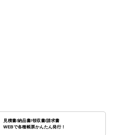
見積書/納品書/領収書/請求書
WEBで各種帳票かんたん発行！