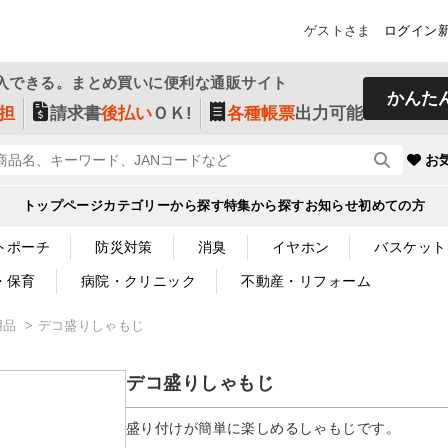
ゲストさま
ログイン
入できる。まとめ買いに便利な通販サイト
かんた
担
請求書
後払い
ＯＫ!
各種帳票
出力可能
お
トップページ
カテゴリーから探す
特集から探す
お知らせ
初めての方
トポーチ
防災対策
消臭
イヤホン
バスケット
・保育
病院・クリニック
不動産・リフォーム
用品
デコ盛りしゃもじ
デコ盛りしゃもじ
盛り付けが簡単に楽しめるしゃもじです。