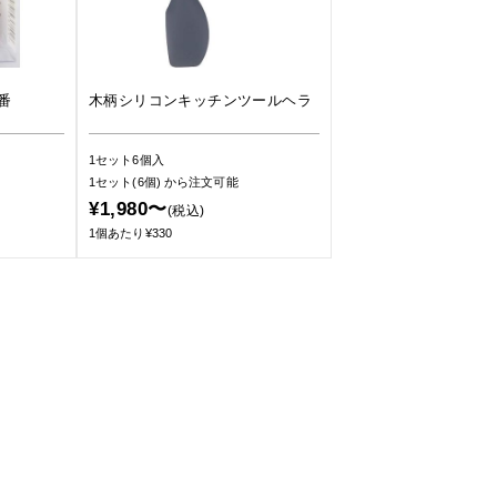
番
木柄シリコンキッチンツールヘラ
1セット6個入
1セット(6個)
から注文可能
¥1,980〜
(税込)
1個あたり¥330