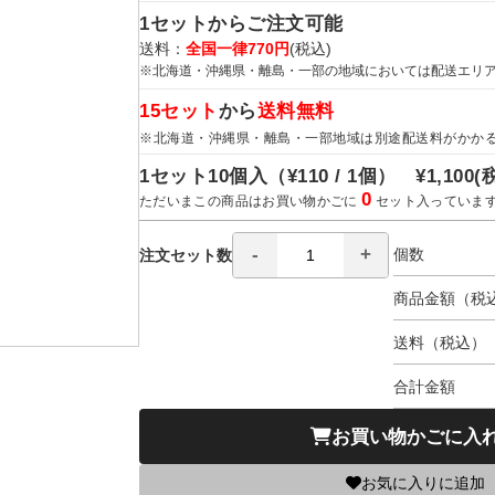
1セットからご注文可能
送料：
全国一律770円
(税込)
※北海道・沖縄県・離島・一部の地域においては配送エリ
15セット
から
送料無料
※北海道・沖縄県・離島・一部地域は別途配送料がかか
1セット10個入（
¥110 / 1個）
¥1,100
(
0
ただいまこの商品はお買い物かごに
セット入っていま
個数
注文セット数
商品金額（税
送料（税込）
合計金額
お買い物かごに入
お気に入りに追加