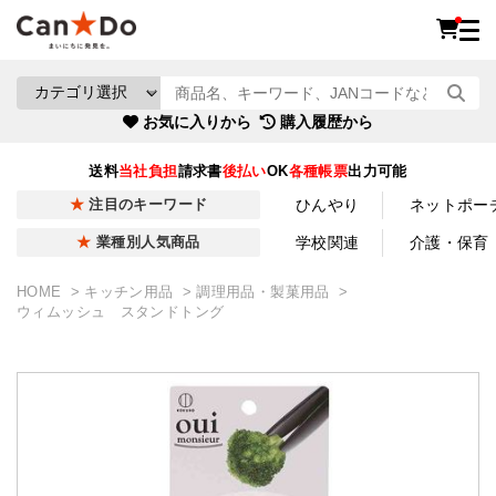
お気に入りから
購入履歴から
送料
当社負担
請求書
後払い
OK
各種帳票
出力可能
ひんやり
ネットポー
注目のキーワード
学校関連
介護・保育
業種別人気商品
HOME
キッチン用品
調理用品・製菓用品
ウィムッシュ スタンドトング