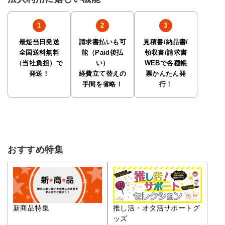
最短当日発送
請求書払いも可
見積書/納品書/
全国送料無料
能（Paid後払
領収書/請求書
（当社負担）で
い）
WEBで各種帳
発送！
経費立て替えの
票かんたん発
手間を省略！
行！
おすすめ特集
推し活・オタ活サポートグ
新商品特集
ッズ