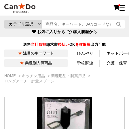
お気に入りから
購入履歴から
送料
当社負担
請求書
後払い
OK
各種帳票
出力可能
ひんやり
ネットポー
注目のキーワード
学校関連
介護・保育
業種別人気商品
HOME
キッチン用品
調理用品・製菓用品
ロングアーチ 計量スプーン