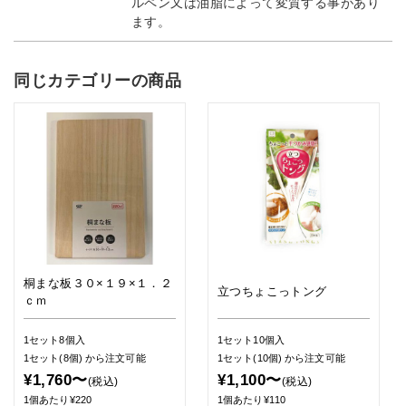
ルペン又は油脂によって変質する事があり
ます。
同じカテゴリーの商品
桐まな板３０×１９×１．２
立つちょこっトング
ｃｍ
1セット8個入
1セット10個入
1セット(8個)
から注文可能
1セット(10個)
から注文可能
¥1,760〜
¥1,100〜
(税込)
(税込)
1個あたり¥220
1個あたり¥110