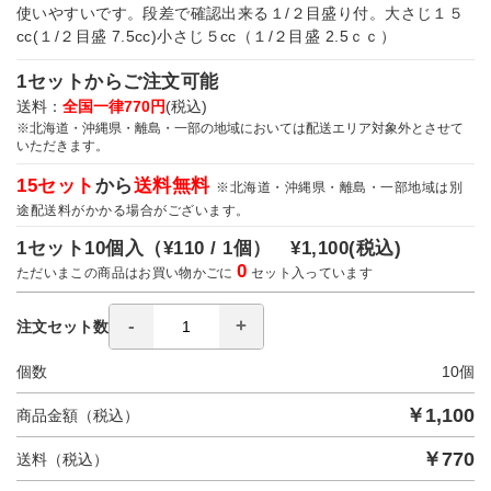
使いやすいです。段差で確認出来る１/２目盛り付。大さじ１５
cc(１/２目盛 7.5cc)小さじ５cc（１/２目盛 2.5ｃｃ）
1セットからご注文可能
送料：
全国一律770円
(税込)
※北海道・沖縄県・離島・一部の地域においては配送エリア対象外とさせて
いただきます。
15セット
から
送料無料
※北海道・沖縄県・離島・一部地域は別
途配送料がかかる場合がございます。
1セット10個入（
¥110 / 1個）
¥1,100
(税込)
0
ただいまこの商品はお買い物かごに
セット入っています
注文セット数
個数
10
個
￥
1,100
商品金額（税込）
￥
770
送料（税込）