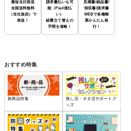
最短当日発送
請求書払いも可
見積書/納品書/
全国送料無料
能（Paid後払
領収書/請求書
（当社負担）で
い）
WEBで各種帳
発送！
経費立て替えの
票かんたん発
手間を省略！
行！
おすすめ特集
推し活・オタ活サポートグ
新商品特集
ッズ