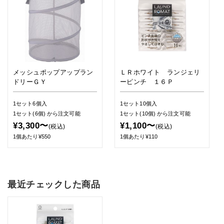
メッシュポップアップラン
ＬＲホワイト ランジェリ
ドリーＧＹ
ーピンチ １６Ｐ
1セット6個入
1セット10個入
1セット(6個)
から注文可能
1セット(10個)
から注文可能
¥3,300〜
¥1,100〜
(税込)
(税込)
1個あたり¥550
1個あたり¥110
最近チェックした商品