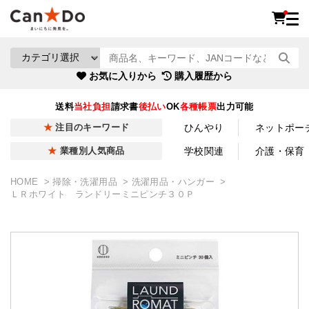
お気に入りから
購入履歴から
送料
当社負担
請求書
後払い
OK
各種帳票
出力可能
ひんやり
ネットポー
注目のキーワード
学校関連
介護・保育
業種別人気商品
HOME
掃除・洗濯用品
洗濯用品・ハンガー
ＬＲホワイト ランドリーミニピンチ３０Ｐ