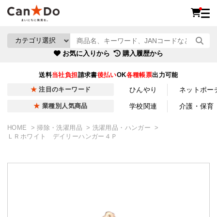
お気に入りから
購入履歴から
送料
当社負担
請求書
後払い
OK
各種帳票
出力可能
ひんやり
ネットポー
注目のキーワード
学校関連
介護・保育
業種別人気商品
HOME
掃除・洗濯用品
洗濯用品・ハンガー
ＬＲホワイト デイリーハンガー４Ｐ