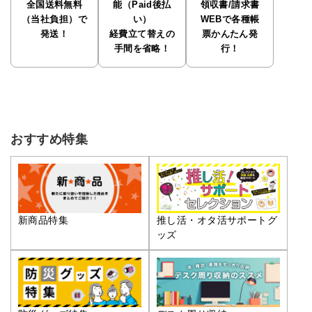
全国送料無料
能（Paid後払
領収書/請求書
（当社負担）で
い）
WEBで各種帳
発送！
経費立て替えの
票かんたん発
手間を省略！
行！
おすすめ特集
推し活・オタ活サポートグ
新商品特集
ッズ