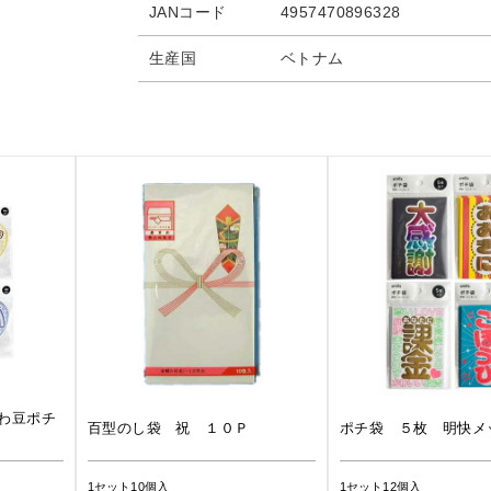
JANコード
4957470896328
生産国
ベトナム
わ豆ポチ
百型のし袋 祝 １０Ｐ
ポチ袋 ５枚 明快メ
1セット10個入
1セット12個入