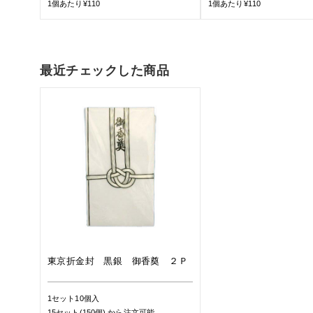
1個あたり¥110
1個あたり¥110
最近チェックした商品
東京折金封 黒銀 御香奠 ２Ｐ
1セット10個入
15セット(150個)
から注文可能