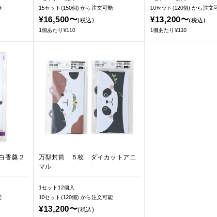
能
15セット(150個)
から注文可能
10セット(120個)
から注文
¥16,500〜
¥13,200〜
(税込)
(税込)
1個あたり¥110
1個あたり¥110
白香奠２
万型封筒 ５枚 ダイカットアニ
マル
1セット12個入
能
10セット(120個)
から注文可能
¥13,200〜
(税込)