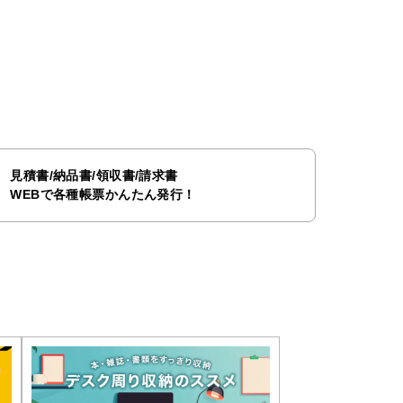
見積書/納品書/領収書/請求書
WEBで各種帳票かんたん発行！