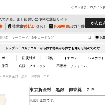
ゲストさま
ログイン
入できる。まとめ買いに便利な通販サイト
かんた
担
請求書
後払い
ＯＫ!
各種帳票
出力可能
お
トップページ
カテゴリーから探す
特集から探す
お知らせ
初めての方
トポーチ
防災対策
消臭
イヤホン
バスケット
・保育
病院・クリニック
不動産・リフォーム
東京折金封 黒銀 御香奠 ２Ｐ
東京折金封 黒銀 御香奠 ２Ｐ
東京折金封です。