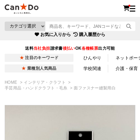
お気に入りから
購入履歴から
送料
当社負担
請求書
後払い
OK
各種帳票
出力可能
ひんやり
ネットポー
注目のキーワード
学校関連
介護・保育
業種別人気商品
HOME
インテリア・クラフト
手芸用品・ハンドクラフト・毛糸
面ファスナー縫製用白