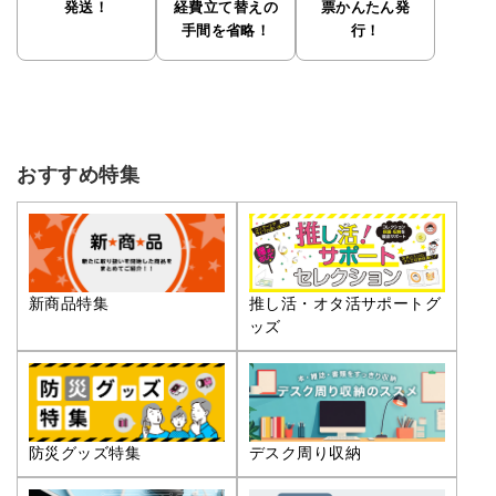
発送！
経費立て替えの
票かんたん発
手間を省略！
行！
おすすめ特集
推し活・オタ活サポートグ
新商品特集
ッズ
防災グッズ特集
デスク周り収納