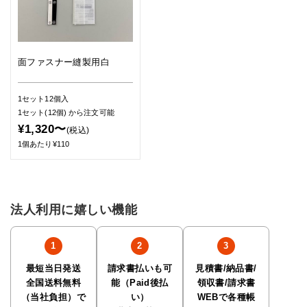
面ファスナー縫製用白
1セット12個入
1セット(12個)
から注文可能
¥1,320〜
(税込)
1個あたり¥110
法人利用に嬉しい機能
最短当日発送
請求書払いも可
見積書/納品書/
全国送料無料
能（Paid後払
領収書/請求書
（当社負担）で
い）
WEBで各種帳