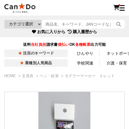
お気に入りから
購入履歴から
送料
当社負担
請求書
後払い
OK
各種帳票
出力可能
ひんやり
ネットポー
注目のキーワード
学校関連
介護・保育
業種別人気商品
HOME
文房具
ペン・鉛筆
モデラーマーカー Ｓレッド