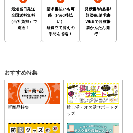
最短当日発送
請求書払いも可
見積書/納品書/
全国送料無料
能（Paid後払
領収書/請求書
（当社負担）で
い）
WEBで各種帳
発送！
経費立て替えの
票かんたん発
手間を省略！
行！
おすすめ特集
推し活・オタ活サポートグ
新商品特集
ッズ