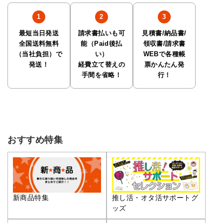
最短当日発送
請求書払いも可
見積書/納品書/
全国送料無料
能（Paid後払
領収書/請求書
（当社負担）で
い）
WEBで各種帳
発送！
経費立て替えの
票かんたん発
手間を省略！
行！
おすすめ特集
推し活・オタ活サポートグ
新商品特集
ッズ