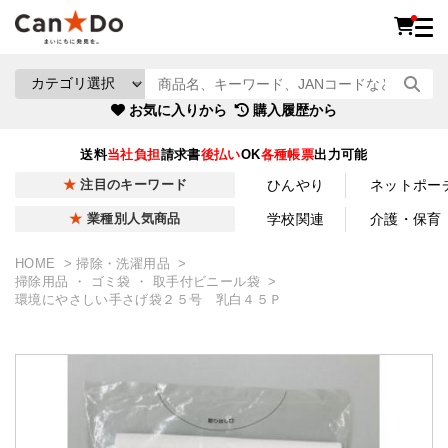
お気に入りから
購入履歴から
送料
当社負担
請求書
後払い
OK
各種帳票
出力可能
ひんやり
ネットポー
注目のキーワード
学校関連
介護・保育
業種別人気商品
HOME
掃除・洗濯用品
掃除用品 ・ ゴミ袋 ・ 取手付ビニール袋
環境にやさしい手さげ袋２５号 乳白４５Ｐ