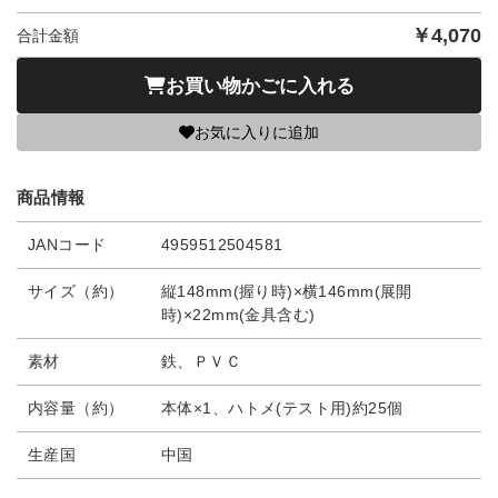
￥
4,070
合計金額
お買い物かごに入れる
お気に入りに追加
商品情報
JANコード
4959512504581
サイズ（約）
縦148mm(握り時)×横146mm(展開
時)×22mm(金具含む)
素材
鉄、ＰＶＣ
内容量（約）
本体×1、ハトメ(テスト用)約25個
生産国
中国