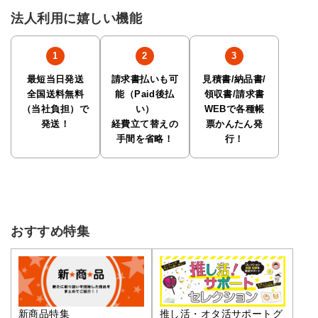
法人利用に嬉しい機能
最短当日発送
請求書払いも可
見積書/納品書/
全国送料無料
能（Paid後払
領収書/請求書
（当社負担）で
い）
WEBで各種帳
発送！
経費立て替えの
票かんたん発
手間を省略！
行！
おすすめ特集
推し活・オタ活サポートグ
新商品特集