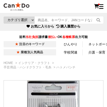
お気に入りから
購入履歴から
送料
当社負担
請求書
後払い
OK
各種帳票
出力可能
ひんやり
ネットポー
注目のキーワード
学校関連
介護・保育
業種別人気商品
HOME
インテリア・クラフト
手芸用品・ハンドクラフト・毛糸
ハトメパンチ