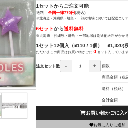
1セットからご注文可能
送料：
全国一律770円
(税込)
※北海道・沖縄県・離島・一部の地域においては配送エリ
6セット
から
送料無料
※北海道・沖縄県・離島・一部地域は別途配送料がかか
1セット12個入（
¥110 / 1個）
¥1,320
(
0
ただいまこの商品はお買い物かごに
セット入っていま
個数
注文セット数
商品金額（税
送料（税込）
合計金額
お買い物かごに入
お気に入りに追加