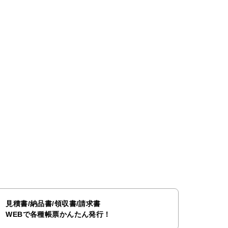
見積書/納品書/領収書/請求書
WEBで各種帳票かんたん発行！