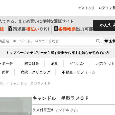
ゲストさま
ログイン
入できる。まとめ買いに便利な通販サイト
かんた
担
請求書
後払い
ＯＫ!
各種帳票
出力可能
お
トップページ
カテゴリーから探す
特集から探す
お知らせ
初めての方
トポーチ
防災対策
消臭
イヤホン
バスケット
・保育
病院・クリニック
不動産・リフォーム
用品
キャンドル 星型ラメ３Ｐ
キャンドル 星型ラメ３Ｐ
ラメ付星型キャンドルです。