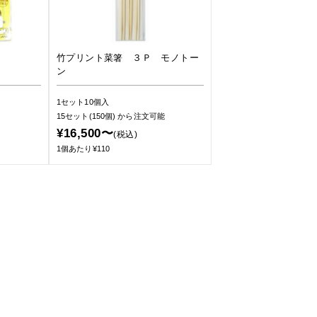
竹プリント菜箸 ３Ｐ モノトー
ン
1セット10個入
15セット(150個)
から注文可能
¥16,500〜
(税込)
1個あたり¥110