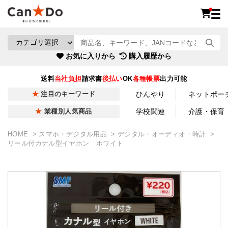
お気に入りから
購入履歴から
送料
当社負担
請求書
後払い
OK
各種帳票
出力可能
ひんやり
ネットポー
注目のキーワード
学校関連
介護・保育
業種別人気商品
HOME
スマホ・デジタル用品
デジタル・オーディオ・時計
リール付カナル型イヤホン ホワイト