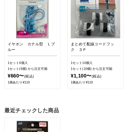
イヤホン カナル型 Ｌブ
まとめて配線コードフッ
ルー
ク ３Ｐ
1セット6個入
1セット10個入
1セット(6個)
から注文可能
1セット(10個)
から注文可能
¥660〜
¥1,100〜
(税込)
(税込)
1個あたり¥110
1個あたり¥110
最近チェックした商品