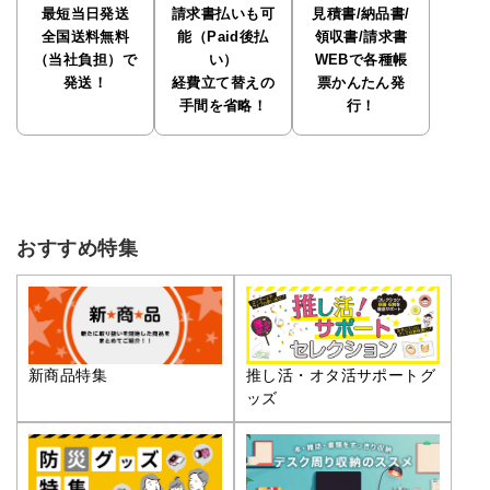
最短当日発送
請求書払いも可
見積書/納品書/
全国送料無料
能（Paid後払
領収書/請求書
（当社負担）で
い）
WEBで各種帳
発送！
経費立て替えの
票かんたん発
手間を省略！
行！
おすすめ特集
推し活・オタ活サポートグ
新商品特集
ッズ