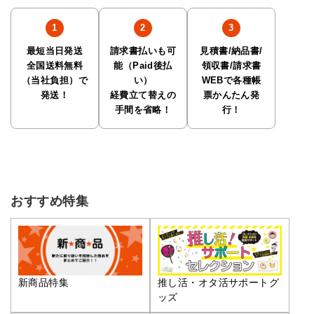
最短当日発送
請求書払いも可
見積書/納品書/
全国送料無料
能（Paid後払
領収書/請求書
（当社負担）で
い）
WEBで各種帳
発送！
経費立て替えの
票かんたん発
手間を省略！
行！
おすすめ特集
推し活・オタ活サポートグ
新商品特集
ッズ