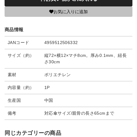
お気に入りに追加
商品情報
JANコード
4959512506332
サイズ（約）
縦72×横12×マチ8cm。厚み0.1mm、紐長
さ30cm
素材
ポリエチレン
内容量（約）
1P
生産国
中国
備考
対応傘サイズ/親骨の長さ65cmまで
同じカテゴリーの商品