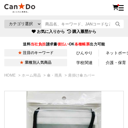
お気に入りから
購入履歴から
送料
当社負担
請求書
後払い
OK
各種帳票
出力可能
ひんやり
ネットポー
注目のキーワード
学校関連
介護・保育
業種別人気商品
HOME
ホーム用品
傘・雨具
肩掛け傘カバー