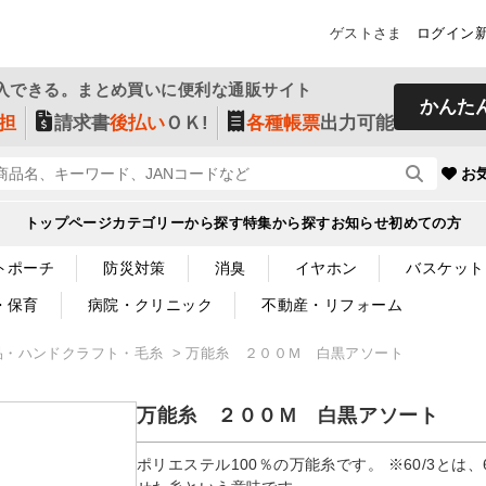
ゲストさま
ログイン
入できる。まとめ買いに便利な通販サイト
かんた
担
請求書
後払い
ＯＫ!
各種帳票
出力可能
お
トップページ
カテゴリーから探す
特集から探す
お知らせ
初めての方
トポーチ
防災対策
消臭
イヤホン
バスケット
・保育
病院・クリニック
不動産・リフォーム
品・ハンドクラフト・毛糸
万能糸 ２００Ｍ 白黒アソート
万能糸 ２００Ｍ 白黒アソート
ポリエステル100％の万能糸です。 ※60/3とは