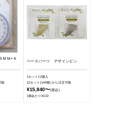
６ＭＭ×６
ベースパーツ デザインピン
1セット12個入
可能
12セット(144個)
から注文可能
¥15,840〜
(税込)
1個あたり¥110