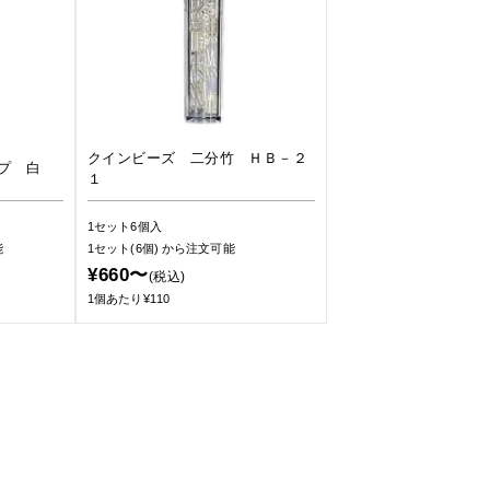
クインビーズ 二分竹 ＨＢ－２
プ 白
１
1セット6個入
能
1セット(6個)
から注文可能
¥660〜
(税込)
1個あたり¥110