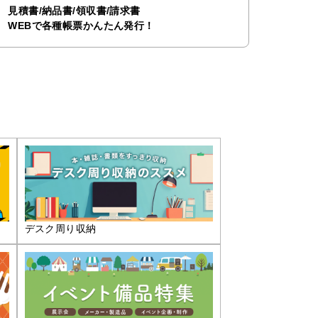
見積書/納品書/領収書/請求書
WEBで各種帳票かんたん発行！
デスク周り収納