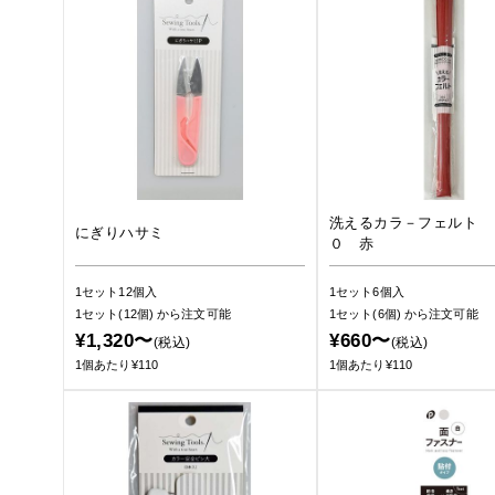
洗えるカラ－フェルト 
にぎりハサミ
０ 赤
1セット12個入
1セット6個入
1セット(12個)
から注文可能
1セット(6個)
から注文可能
¥1,320〜
¥660〜
(税込)
(税込)
1個あたり¥110
1個あたり¥110