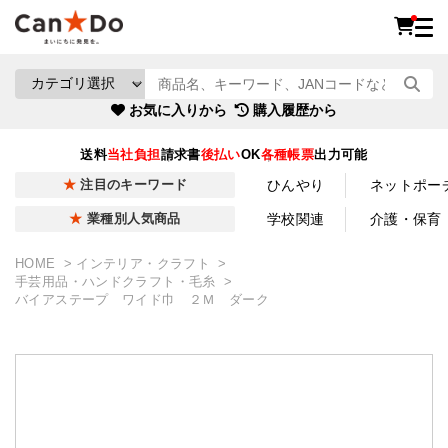
お気に入りから
購入履歴から
送料
当社負担
請求書
後払い
OK
各種帳票
出力可能
ひんやり
ネットポー
注目のキーワード
学校関連
介護・保育
業種別人気商品
HOME
インテリア・クラフト
手芸用品・ハンドクラフト・毛糸
バイアステープ ワイド巾 ２Ｍ ダーク