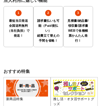
法人利用に嬉しい機能
最短当日発送
請求書払いも可
見積書/納品書/
全国送料無料
能（Paid後払
領収書/請求書
（当社負担）で
い）
WEBで各種帳
発送！
経費立て替えの
票かんたん発
手間を省略！
行！
おすすめ特集
推し活・オタ活サポートグ
新商品特集
ッズ