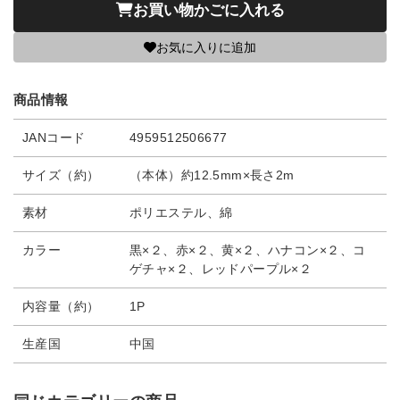
お買い物かごに入れる
お気に入りに追加
商品情報
JANコード
4959512506677
サイズ（約）
（本体）約12.5mm×長さ2m
素材
ポリエステル、綿
カラー
黒×２、赤×２、黄×２、ハナコン×２、コ
ゲチャ×２、レッドパープル×２
内容量（約）
1P
生産国
中国