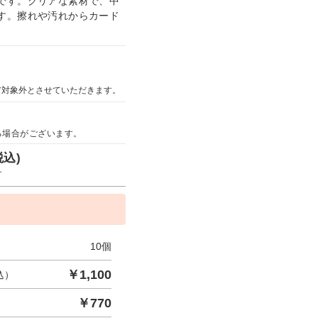
です。クリアな素材で、中
す。擦れや汚れからカード
ア対象外とさせていただきます。
る場合がございます。
税込)
す
10
個
￥
1,100
込）
￥
770