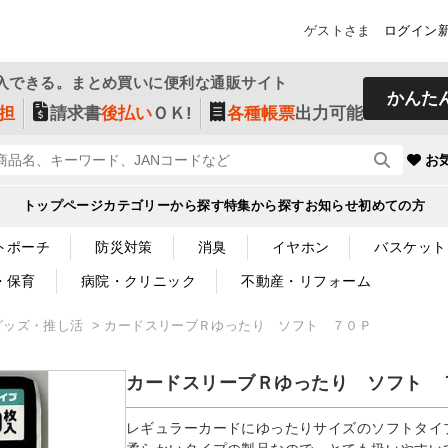
ゲストさま
ログイン
入できる。まとめ買いに便利な通販サイト
かんた
担
請求書
後払い
ＯＫ!
各種帳票
出力可能
お
トップページ
カテゴリーから探す
特集から探す
お知らせ
初めての方
トポーチ
防災対策
消臭
イヤホン
バスケット
・保育
病院・クリニック
不動産・リフォーム
グッズ・推し活
カードスリーブＲゆったり ソフト ７０Ｐ
カードスリーブＲゆったり ソフト 
レギュラーカードにゆったりサイズのソフトタイ