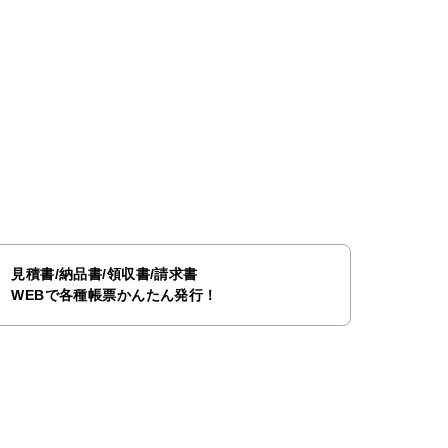
見積書/納品書/領収書/請求書
WEBで各種帳票かんたん発行！