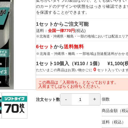
柔らかいタイプの製品なので、とても扱いやすい
のカードのデザインや状態をはっきり確認できま
を保護することができます。
1セットからご注文可能
送料：
全国一律770円
(税込)
※北海道・沖縄県・離島・一部の地域においては配送エリ
6セット
から
送料無料
※北海道・沖縄県・離島・一部地域は別途配送料がかか
1セット10個入（
¥110 / 1個）
¥1,100
(
0
ただいまこの商品はお買い物かごに
セット入っていま
この商品は「入荷待ち」となっております。
入荷までしばらくお待ちください。
個数
注文セット数
商品金額（税
送料（税込）