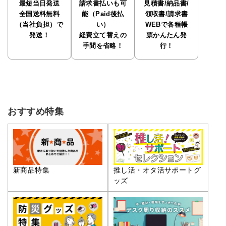
最短当日発送
請求書払いも可
見積書/納品書/
全国送料無料
能（Paid後払
領収書/請求書
（当社負担）で
い）
WEBで各種帳
発送！
経費立て替えの
票かんたん発
手間を省略！
行！
おすすめ特集
推し活・オタ活サポートグ
新商品特集
ッズ