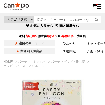
お気に入りから
購入履歴から
送料
当社負担
請求書
後払い
OK
各種帳票
出力可能
ひんやり
ネットポー
注目のキーワード
学校関連
介護・保育
業種別人気商品
HOME
パーティ・おもちゃ
パーティグッズ・推し活
ハッピーバースディバルーン