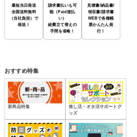
最短当日発送
請求書払いも可
見積書/納品書/
全国送料無料
能（Paid後払
領収書/請求書
（当社負担）で
い）
WEBで各種帳
発送！
経費立て替えの
票かんたん発
手間を省略！
行！
おすすめ特集
推し活・オタ活サポートグ
新商品特集
ッズ