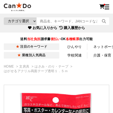
お気に入りから
購入履歴から
送料
当社負担
請求書
後払い
OK
各種帳票
出力可能
ひんやり
ネットポー
注目のキーワード
学校関連
介護・保育
業種別人気商品
HOME
文房具
はさみ・のり・テープ
はがせるアクリル両面テープ透明１．５ｍ