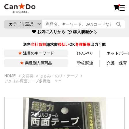
お気に入りから
購入履歴から
送料
当社負担
請求書
後払い
OK
各種帳票
出力可能
ひんやり
ネットポー
注目のキーワード
学校関連
介護・保育
業種別人気商品
HOME
文房具
はさみ・のり・テープ
アクリル両面テープ多用途 １ｍ