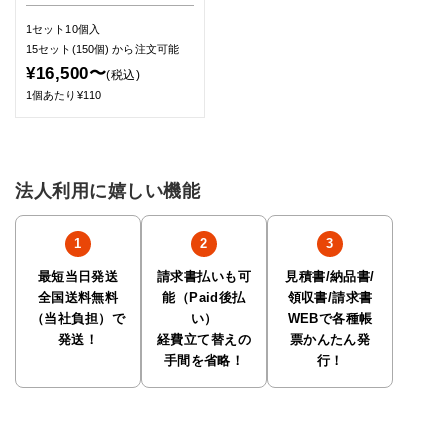
1セット10個入
15セット(150個)
から注文可能
¥16,500〜
(税込)
1個あたり¥110
法人利用に嬉しい機能
最短当日発送
請求書払いも可
見積書/納品書/
全国送料無料
能（Paid後払
領収書/請求書
（当社負担）で
い）
WEBで各種帳
発送！
経費立て替えの
票かんたん発
手間を省略！
行！