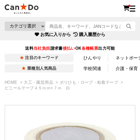
お気に入りから
購入履歴から
送料
当社負担
請求書
後払い
OK
各種帳票
出力可能
ひんやり
ネットポー
注目のキーワード
学校関連
介護・保育
業種別人気商品
HOME
大工・園芸用品
ポリひも・ロープ・粘着テープ
ビニールテープ４５ｍｍ×７ｍ 白