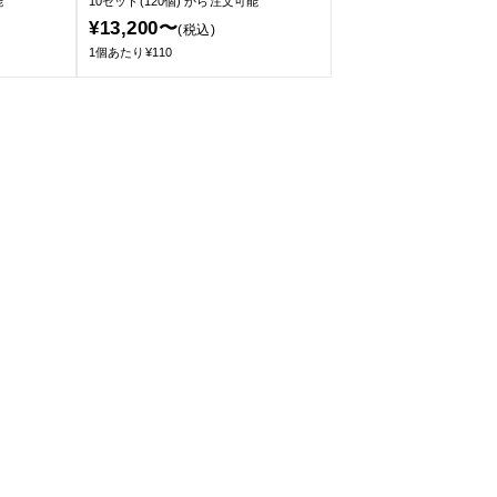
能
10セット(120個)
から注文可能
¥13,200〜
(税込)
1個あたり¥110