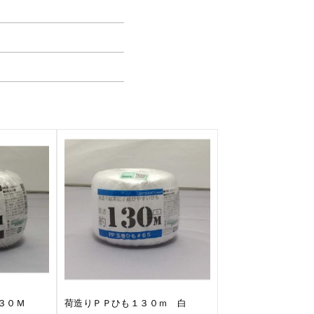
３０Ｍ
荷造りＰＰひも１３０ｍ 白