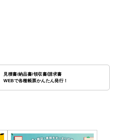
見積書/納品書/領収書/請求書
WEBで各種帳票かんたん発行！