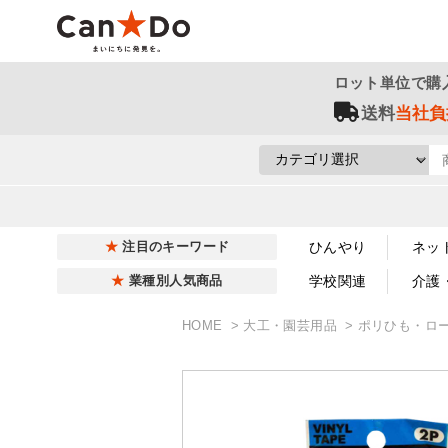
ロット単位で購
送料
当社負
ひんやり
ネッ
注目のキーワード
学校関連
介護
業種別人気商品
HOME
大工・園芸用品
ポリひも・ロ