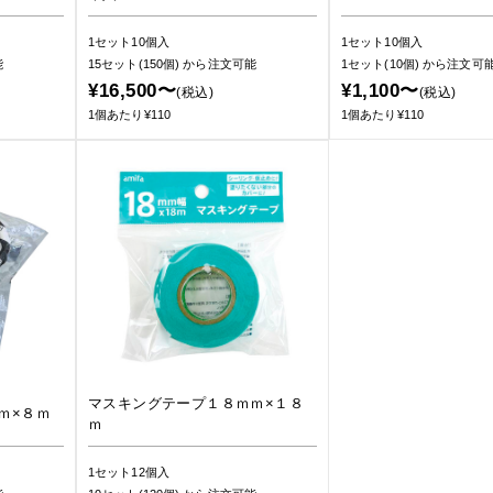
1セット10個入
1セット10個入
能
15セット(150個)
から注文可能
1セット(10個)
から注文可
¥16,500〜
¥1,100〜
(税込)
(税込)
1個あたり¥110
1個あたり¥110
マスキングテープ１８ｍｍ×１８
ｍ×８ｍ
ｍ
1セット12個入