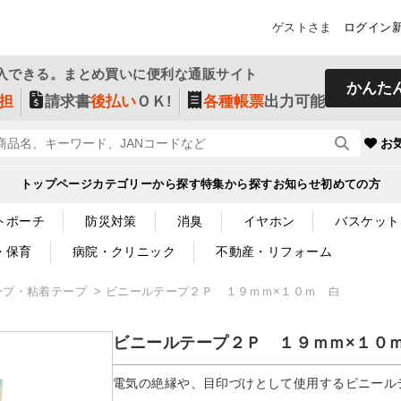
ゲストさま
ログイン
入できる。まとめ買いに便利な通販サイト
かんた
担
請求書
後払い
ＯＫ!
各種帳票
出力可能
お
トップページ
カテゴリーから探す
特集から探す
お知らせ
初めての方
トポーチ
防災対策
消臭
イヤホン
バスケット
・保育
病院・クリニック
不動産・リフォーム
ープ・粘着テープ
ビニールテープ２Ｐ １９ｍｍ×１０ｍ 白
ビニールテープ２Ｐ １９ｍｍ×１０
電気の絶縁や、目印づけとして使用するビニール