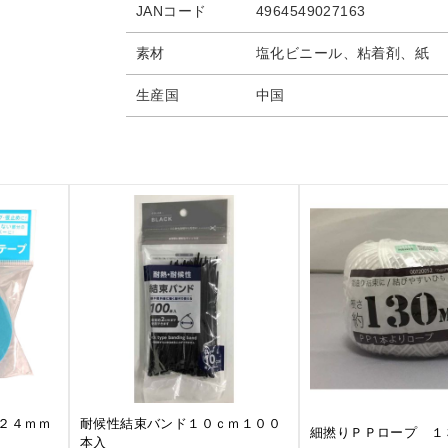
JANコード
4964549027163
素材
塩化ビニール、粘着剤、紙
生産国
中国
２４ｍｍ
耐候性結束バンド１０ｃｍ１００
細撚りＰＰロープ １
本入