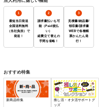
法人利用に嬉しい機能
最短当日発送
請求書払いも可
見積書/納品書/
全国送料無料
能（Paid後払
領収書/請求書
（当社負担）で
い）
WEBで各種帳
発送！
経費立て替えの
票かんたん発
手間を省略！
行！
おすすめ特集
推し活・オタ活サポートグ
新商品特集
ッズ