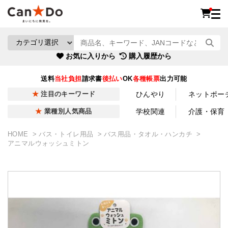
お気に入りから
購入履歴から
送料
当社負担
請求書
後払い
OK
各種帳票
出力可能
ひんやり
ネットポー
注目のキーワード
学校関連
介護・保育
業種別人気商品
HOME
バス・トイレ用品
バス用品・タオル・ハンカチ
アニマルウォッシュミトン