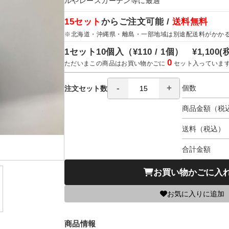
ルやレースカーテン等に最適
15セット
からご注文可能 /
送料無料
※北海道・沖縄県・離島・一部地域は別途配送料がかか
1セット10個入（
¥110 / 1個）
¥1,100
(
0
ただいまこの商品はお買い物かごに
セット入っていま
個数
注文セット数
商品金額（税
送料（税込）
合計金額
お買い物かごに入
お気に入りに追加
商品情報