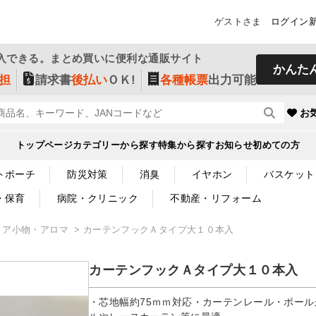
ゲストさま
ログイン
入できる。まとめ買いに便利な通販サイト
かんた
担
請求書
後払い
ＯＫ!
各種帳票
出力可能
お
トップページ
カテゴリーから探す
特集から探す
お知らせ
初めての方
トポーチ
防災対策
消臭
イヤホン
バスケット
・保育
病院・クリニック
不動産・リフォーム
リア小物・アロマ
カーテンフックＡタイプ大１０本入
カーテンフックＡタイプ大１０本入
・芯地幅約75ｍｍ対応・カーテンレール・ポー