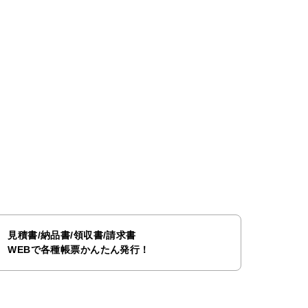
見積書/納品書/領収書/請求書
WEBで各種帳票かんたん発行！