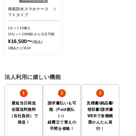
簡易防水スマホケース ソ
フトタイプ
1セット10個入
15セット(150個)
から注文可能
¥16,500〜
(税込)
1個あたり¥110
法人利用に嬉しい機能
最短当日発送
請求書払いも可
見積書/納品書/
全国送料無料
能（Paid後払
領収書/請求書
（当社負担）で
い）
WEBで各種帳
発送！
経費立て替えの
票かんたん発
手間を省略！
行！