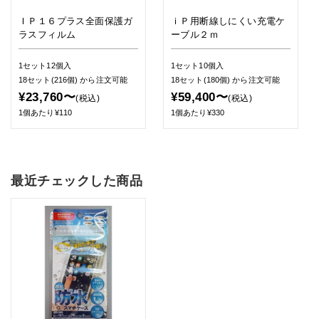
ＩＰ１６プラス全面保護ガ
ｉＰ用断線しにくい充電ケ
ラスフィルム
ーブル２ｍ
1セット12個入
1セット10個入
18セット(216個)
から注文可能
18セット(180個)
から注文可能
¥23,760〜
¥59,400〜
(税込)
(税込)
1個あたり¥110
1個あたり¥330
最近チェックした商品