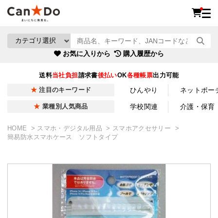
お気に入りから
購入履歴から
送料
当社負担
請求書
後払い
OK
各種帳票
出力可能
ひんやり
ネットポー
注目のキーワード
学校関連
介護・保育
業種別人気商品
HOME
スマホ・デジタル用品
スマホアクセサリー
簡易防水スマホケース ソフトタイプ