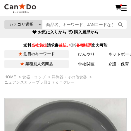
お気に入りから
購入履歴から
送料
当社負担
請求書
後払い
OK
各種帳票
出力可能
ひんやり
ネットポー
注目のキーワード
学校関連
介護・保育
業種別人気商品
HOME
食器・コップ
洋陶器・その他食器
ニュアンスカラープラ皿１７ｃｍグレー