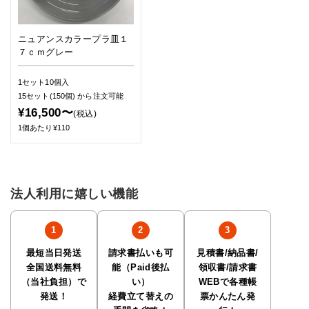
ニュアンスカラープラ皿１
７ｃｍグレー
1セット10個入
15セット(150個)
から注文可能
¥16,500〜
(税込)
1個あたり¥110
法人利用に嬉しい機能
最短当日発送
請求書払いも可
見積書/納品書/
全国送料無料
能（Paid後払
領収書/請求書
（当社負担）で
い）
WEBで各種帳
発送！
経費立て替えの
票かんたん発