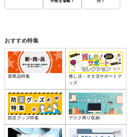
手間を省略！
行！
おすすめ特集
推し活・オタ活サポートグ
新商品特集
ッズ
防災グッズ特集
デスク周り収納