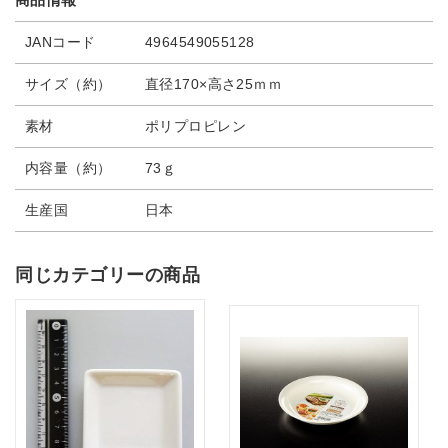
JANコード
4964549055128
サイズ（約）
直径170×高さ25ｍｍ
素材
ポリプロピレン
内容量（約）
73ｇ
生産国
日本
同じカテゴリーの商品