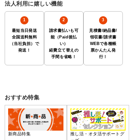
法人利用に嬉しい機能
最短当日発送
請求書払いも可
見積書/納品書/
全国送料無料
能（Paid後払
領収書/請求書
（当社負担）で
い）
WEBで各種帳
発送！
経費立て替えの
票かんたん発
手間を省略！
行！
おすすめ特集
推し活・オタ活サポートグ
新商品特集