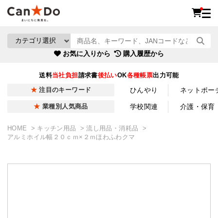
お気に入りから
購入履歴から
送料
当社負担
請求書
後払い
OK
各種帳票
出力可能
ひんやり
ネットポー
注目のキーワード
学校関連
介護・保育
業種別人気商品
HOME
キッチン用品
流し用品・消耗品
アルミホイル幅２０ｃｍ×２ｍほわふわクマ