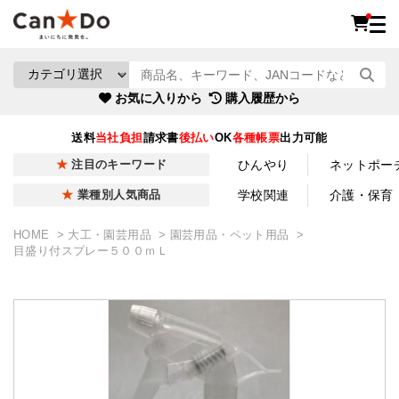
お気に入りから
購入履歴から
送料
当社負担
請求書
後払い
OK
各種帳票
出力可能
ひんやり
ネットポー
注目のキーワード
学校関連
介護・保育
業種別人気商品
HOME
大工・園芸用品
園芸用品・ペット用品
目盛り付スプレー５００ｍＬ