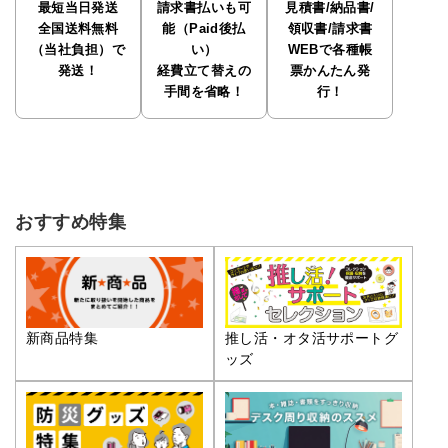
最短当日発送
請求書払いも可
見積書/納品書/
全国送料無料
能（Paid後払
領収書/請求書
（当社負担）で
い）
WEBで各種帳
発送！
経費立て替えの
票かんたん発
手間を省略！
行！
おすすめ特集
推し活・オタ活サポートグ
新商品特集
ッズ