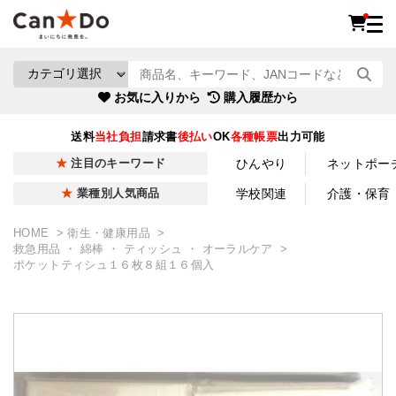
お気に入りから
購入履歴から
送料
当社負担
請求書
後払い
OK
各種帳票
出力可能
ひんやり
ネットポー
注目のキーワード
学校関連
介護・保育
業種別人気商品
HOME
衛生・健康用品
救急用品 ・ 綿棒 ・ ティッシュ ・ オーラルケア
ポケットティシュ１６枚８組１６個入