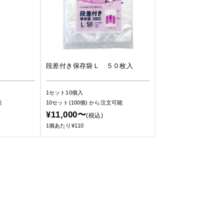
段差付き保存袋Ｌ ５０枚入
1セット10個入
能
10セット(100個)
から注文可能
¥11,000〜
(税込)
1個あたり¥110