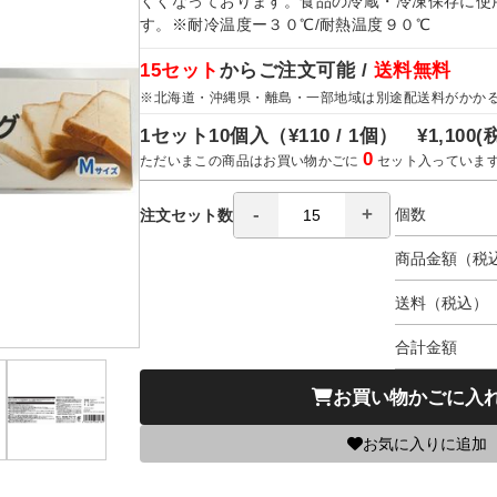
くくなっております。食品の冷蔵・冷凍保存に使
す。※耐冷温度ー３０℃/耐熱温度９０℃
15セット
からご注文可能 /
送料無料
※北海道・沖縄県・離島・一部地域は別途配送料がかか
1セット10個入（
¥110 / 1個）
¥1,100
(
0
ただいまこの商品はお買い物かごに
セット入っていま
個数
注文セット数
商品金額（税
送料（税込）
合計金額
お買い物かごに入
お気に入りに追加