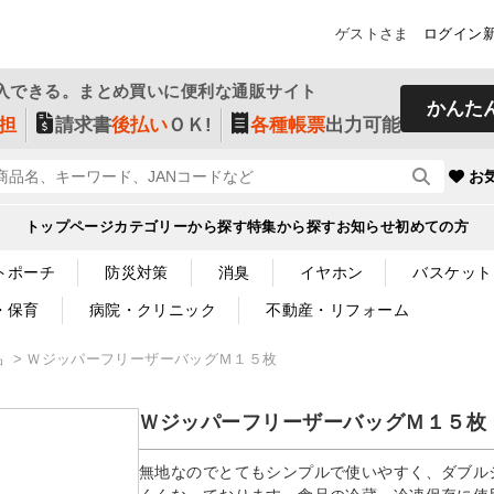
ゲストさま
ログイン
入できる。まとめ買いに便利な通販サイト
かんた
担
請求書
後払い
ＯＫ!
各種帳票
出力可能
お
トップページ
カテゴリーから探す
特集から探す
お知らせ
初めての方
トポーチ
防災対策
消臭
イヤホン
バスケット
・保育
病院・クリニック
不動産・リフォーム
品
ＷジッパーフリーザーバッグＭ１５枚
ＷジッパーフリーザーバッグＭ１５枚
無地なのでとてもシンプルで使いやすく、ダブル