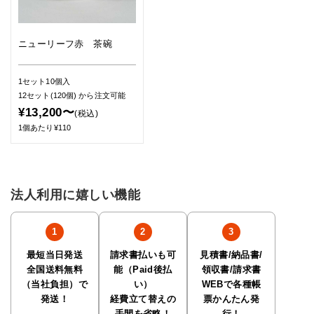
ニューリーフ赤 茶碗
1セット10個入
12セット(120個)
から注文可能
¥13,200〜
(税込)
1個あたり¥110
法人利用に嬉しい機能
最短当日発送
請求書払いも可
見積書/納品書/
全国送料無料
能（Paid後払
領収書/請求書
（当社負担）で
い）
WEBで各種帳
発送！
経費立て替えの
票かんたん発