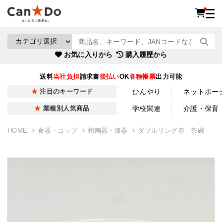
お気に入りから
購入履歴から
送料
当社負担
請求書
後払い
OK
各種帳票
出力可能
ひんやり
ネットポー
注目のキーワード
学校関連
介護・保育
業種別人気商品
HOME
食器・コップ
和陶器・漆器
ダブルリング赤 茶碗