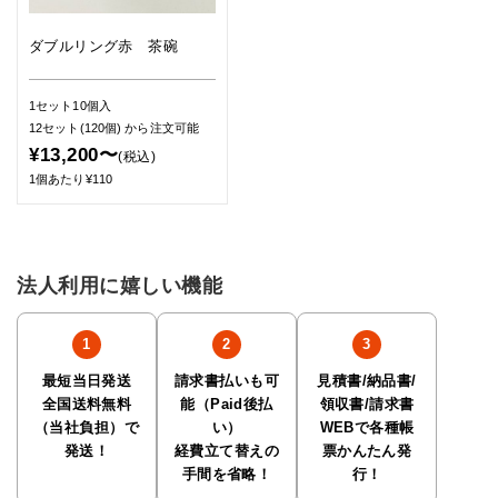
ダブルリング赤 茶碗
1セット10個入
12セット(120個)
から注文可能
¥13,200〜
(税込)
1個あたり¥110
法人利用に嬉しい機能
最短当日発送
請求書払いも可
見積書/納品書/
全国送料無料
能（Paid後払
領収書/請求書
（当社負担）で
い）
WEBで各種帳
発送！
経費立て替えの
票かんたん発
手間を省略！
行！