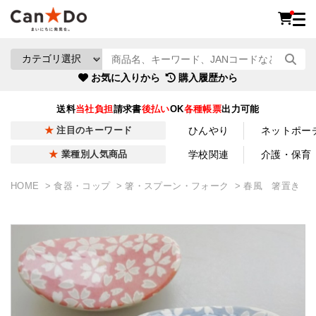
お気に入りから
購入履歴から
送料
当社負担
請求書
後払い
OK
各種帳票
出力可能
ひんやり
ネットポー
注目のキーワード
学校関連
介護・保育
業種別人気商品
HOME
食器・コップ
箸・スプーン・フォーク
春風 箸置き