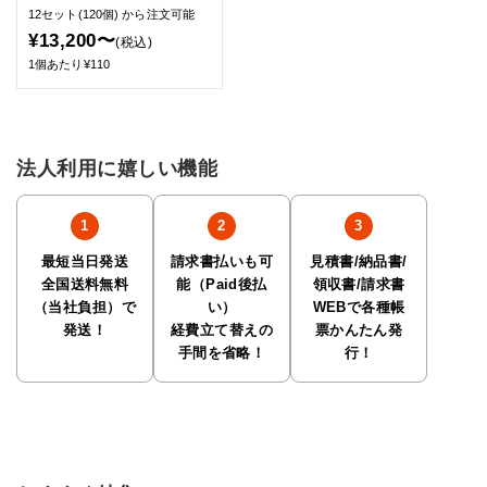
12セット(120個)
から注文可能
¥13,200〜
(税込)
1個あたり¥110
法人利用に嬉しい機能
最短当日発送
請求書払いも可
見積書/納品書/
全国送料無料
能（Paid後払
領収書/請求書
（当社負担）で
い）
WEBで各種帳
発送！
経費立て替えの
票かんたん発
手間を省略！
行！