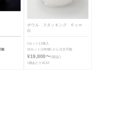
ボウル スタッキング ６ｃｍ
白
1セット12個入
可能
15セット(180個)
から注文可能
¥19,800〜
(税込)
1個あたり¥110