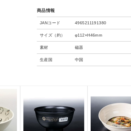
商品情報
JANコード
4965211191380
サイズ（約）
φ112×H46mm
素材
磁器
生産国
中国