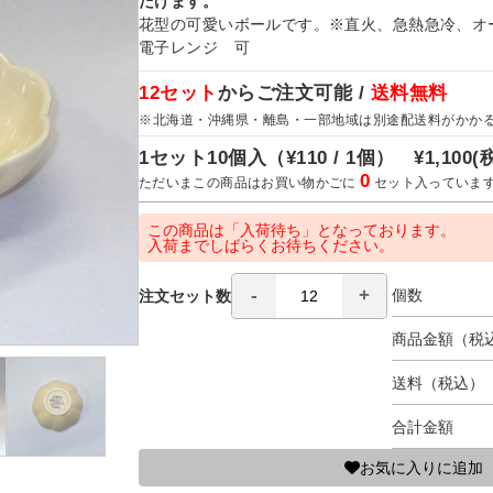
だけます。
花型の可愛いボールです。※直火、急熱急冷、オ
電子レンジ 可
12セット
からご注文可能 /
送料無料
※北海道・沖縄県・離島・一部地域は別途配送料がかか
1セット10個入（
¥110 / 1個）
¥1,100
(
0
ただいまこの商品はお買い物かごに
セット入っていま
この商品は「入荷待ち」となっております。
入荷までしばらくお待ちください。
個数
注文セット数
商品金額（税
送料（税込）
合計金額
お気に入りに追加