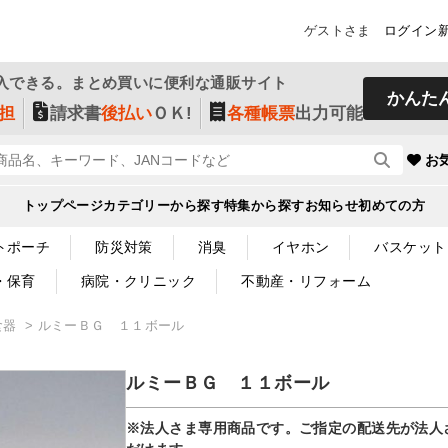
ゲストさま
ログイン
入できる。まとめ買いに便利な通販サイト
かんた
担
請求書
後払い
ＯＫ!
各種帳票
出力可能
お
トップページ
カテゴリーから探す
特集から探す
お知らせ
初めての方
トポーチ
防災対策
消臭
イヤホン
バスケット
・保育
病院・クリニック
不動産・リフォーム
食器
ルミーＢＧ １１ボール
ルミーＢＧ １１ボール
※法人さま専用商品です。ご指定の配送先が法人