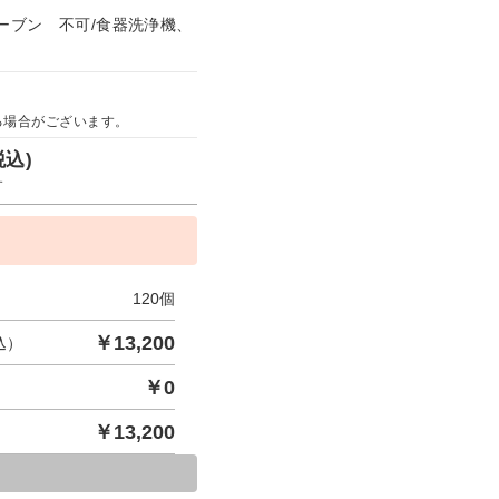
ーブン 不可/食器洗浄機、
る場合がございます。
税込)
す
120
個
￥
13,200
込）
￥
0
￥
13,200