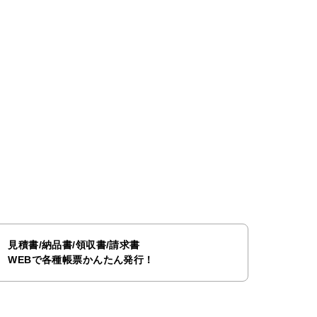
見積書/納品書/領収書/請求書
WEBで各種帳票かんたん発行！