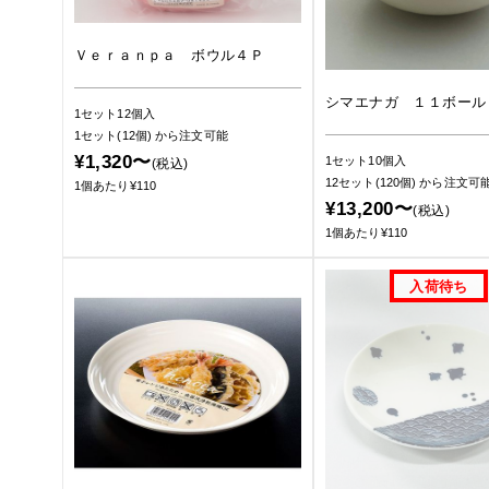
Ｖｅｒａｎｐａ ボウル４Ｐ
シマエナガ １１ボール
1セット12個入
1セット(12個)
から注文可能
¥1,320〜
1セット10個入
(税込)
12セット(120個)
から注文可
1個あたり¥110
¥13,200〜
(税込)
1個あたり¥110