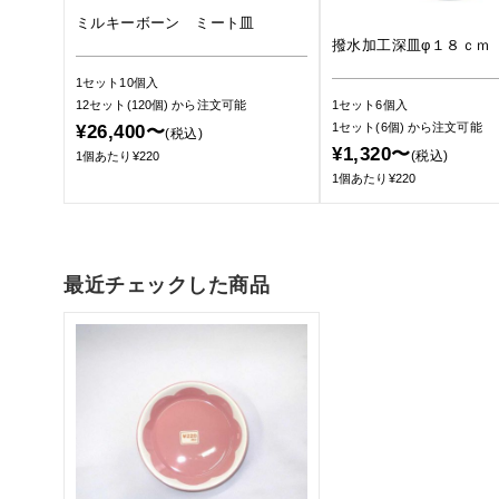
ミルキーボーン ミート皿
撥水加工深皿φ１８ｃｍ
1セット10個入
1セット6個入
12セット(120個)
から注文可能
1セット(6個)
から注文可能
¥26,400〜
(税込)
¥1,320〜
(税込)
1個あたり¥220
1個あたり¥220
最近チェックした商品