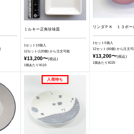
リンダＰＫ １３ボー
ミルキー正角珍味皿
1セット5個入
1セット10個入
能
12セット(60個)
から注文可
12セット(120個)
から注文可能
¥13,200〜
(税込)
¥13,200〜
(税込)
1個あたり¥220
1個あたり¥110