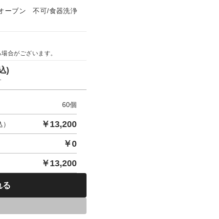
オーブン 不可/食器洗浄
る場合がございます。
込)
す
60
個
￥
13,200
込）
￥
0
￥
13,200
れる