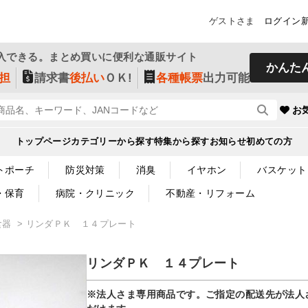
ゲストさま
ログイン
入できる。まとめ買いに便利な通販サイト
かんた
担
請求書
後払い
ＯＫ!
各種帳票
出力可能
お
トップページ
カテゴリーから探す
特集から探す
お知らせ
初めての方
トポーチ
防災対策
消臭
イヤホン
バスケット
・保育
病院・クリニック
不動産・リフォーム
食器
リンダＰＫ １４プレート
リンダＰＫ １４プレート
※法人さま専用商品です。ご指定の配送先が法人