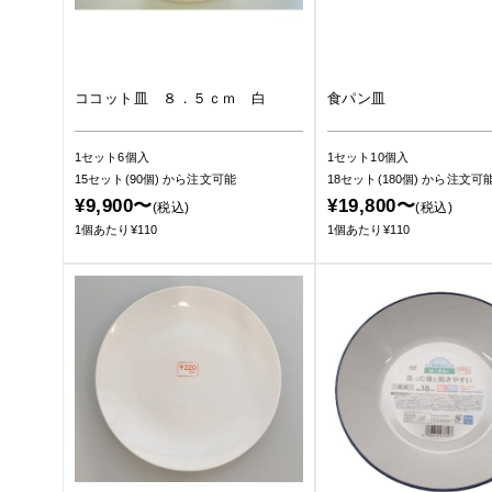
ココット皿 ８．５ｃｍ 白
食パン皿
1セット6個入
1セット10個入
15セット(90個)
から注文可能
18セット(180個)
から注文可
¥9,900〜
¥19,800〜
(税込)
(税込)
1個あたり¥110
1個あたり¥110