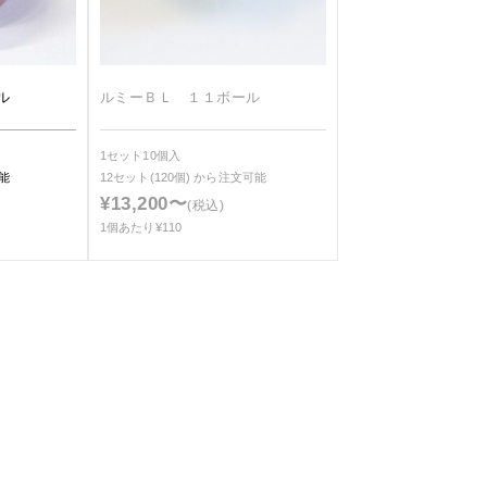
ル
ルミーＢＬ １１ボール
1セット10個入
能
12セット(120個)
から注文可能
¥13,200〜
(税込)
1個あたり¥110