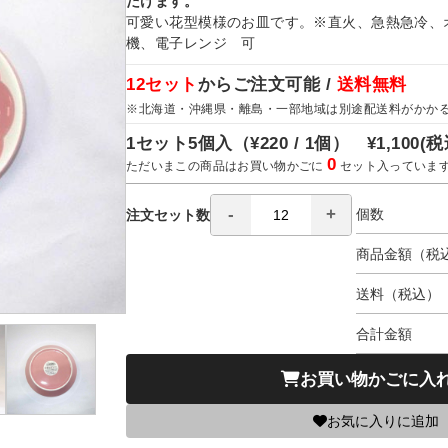
だけます。
可愛い花型模様のお皿です。※直火、急熱急冷、
機、電子レンジ 可
12セット
からご注文可能 /
送料無料
※北海道・沖縄県・離島・一部地域は別途配送料がかか
1セット5個入（
¥220 / 1個）
¥1,100
(税
0
ただいまこの商品はお買い物かごに
セット入っていま
個数
注文セット数
商品金額（税
送料（税込）
合計金額
お買い物かごに入
お気に入りに追加