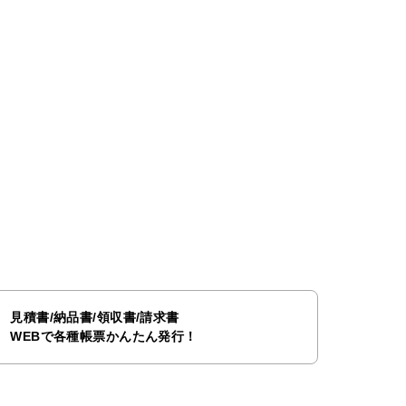
見積書/納品書/領収書/請求書
WEBで各種帳票かんたん発行！