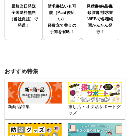
最短当日発送
請求書払いも可
見積書/納品書/
全国送料無料
能（Paid後払
領収書/請求書
（当社負担）で
い）
WEBで各種帳
発送！
経費立て替えの
票かんたん発
手間を省略！
行！
おすすめ特集
推し活・オタ活サポートグ
新商品特集
ッズ