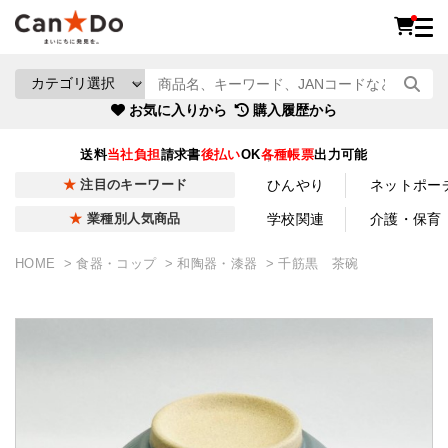
お気に入りから
購入履歴から
送料
当社負担
請求書
後払い
OK
各種帳票
出力可能
ひんやり
ネットポー
注目のキーワード
学校関連
介護・保育
業種別人気商品
HOME
食器・コップ
和陶器・漆器
千筋黒 茶碗