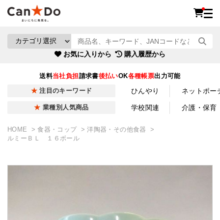
お気に入りから
購入履歴から
送料
当社負担
請求書
後払い
OK
各種帳票
出力可能
ひんやり
ネットポー
注目のキーワード
学校関連
介護・保育
業種別人気商品
HOME
食器・コップ
洋陶器・その他食器
ルミーＢＬ １６ボール