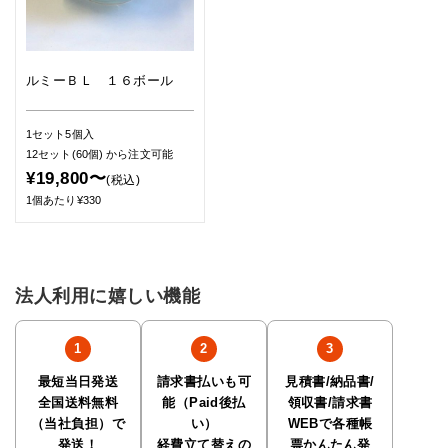
ルミーＢＬ １６ボール
1セット5個入
12セット(60個)
から注文可能
¥19,800〜
(税込)
1個あたり¥330
法人利用に嬉しい機能
最短当日発送
請求書払いも可
見積書/納品書/
全国送料無料
能（Paid後払
領収書/請求書
（当社負担）で
い）
WEBで各種帳
発送！
経費立て替えの
票かんたん発