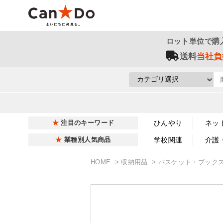
ロット単位で購
送料
当社負
ひんやり
ネッ
注目のキーワード
学校関連
介護
業種別人気商品
HOME
収納用品
バスケット・ブック