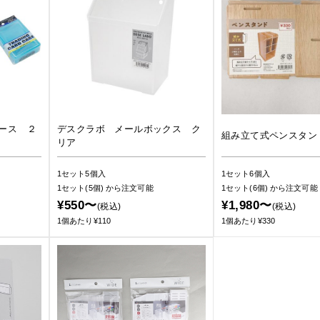
ース ２
デスクラボ メールボックス ク
組み立て式ペンスタン
リア
1セット5個入
1セット6個入
1セット(5個)
から注文可能
1セット(6個)
から注文可能
¥550〜
¥1,980〜
(税込)
(税込)
1個あたり¥110
1個あたり¥330