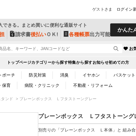
ゲストさま
ログイン
入できる。まとめ買いに便利な通販サイト
かんた
担
請求書
後払い
ＯＫ!
各種帳票
出力可能
お
トップページ
カテゴリーから探す
特集から探す
お知らせ
初めての方
トポーチ
防災対策
消臭
イヤホン
バスケット
・保育
病院・クリニック
不動産・リフォーム
スタンド
プレーンボックス Ｌフタストーングレー
プレーンボックス Ｌフタストーング
別売りの「プレーンボックス Ｌ本体」と 組み