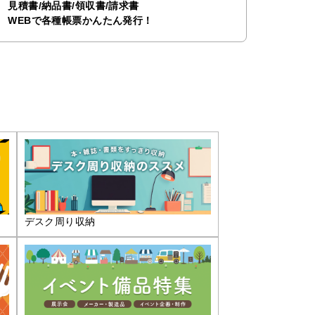
見積書/納品書/領収書/請求書
WEBで各種帳票かんたん発行！
デスク周り収納