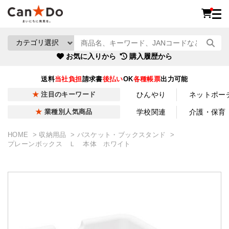
お気に入りから
購入履歴から
送料
当社負担
請求書
後払い
OK
各種帳票
出力可能
ひんやり
ネットポー
注目のキーワード
学校関連
介護・保育
業種別人気商品
HOME
収納用品
バスケット・ブックスタンド
プレーンボックス Ｌ 本体 ホワイト