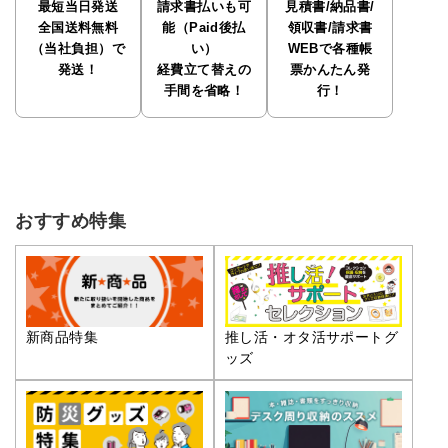
最短当日発送
請求書払いも可
見積書/納品書/
全国送料無料
能（Paid後払
領収書/請求書
（当社負担）で
い）
WEBで各種帳
発送！
経費立て替えの
票かんたん発
手間を省略！
行！
おすすめ特集
推し活・オタ活サポートグ
新商品特集
ッズ