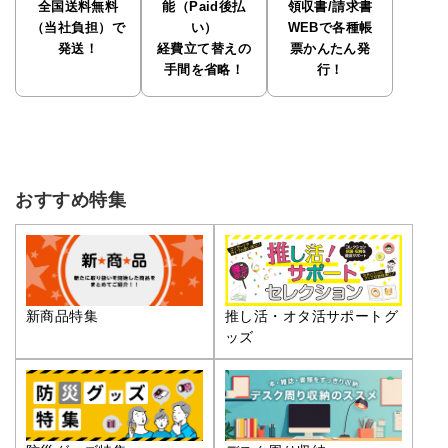
全国送料無料
能（Paid後払
領収書/請求書
（当社負担）で
い）
WEBで各種帳
発送！
経費立て替えの
票かんたん発
手間を省略！
行！
おすすめ特集
推し活・オタ活サポートグ
新商品特集
ッズ