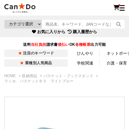
お気に入りから
購入履歴から
送料
当社負担
請求書
後払い
OK
各種帳票
出力可能
ひんやり
ネットポー
注目のキーワード
学校関連
介護・保育
業種別人気商品
HOME
収納用品
バスケット・ブックスタンド
ラッセ バスケットＢ５ ライトブルー