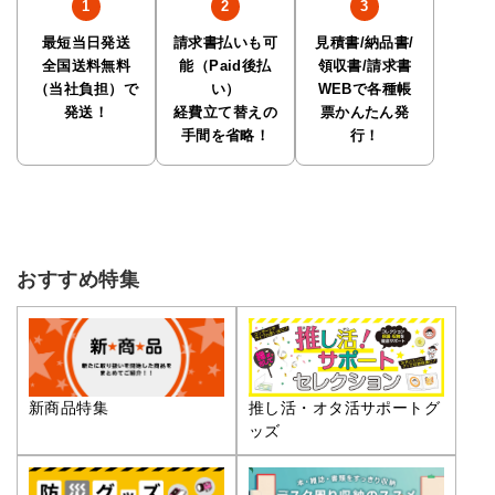
最短当日発送
請求書払いも可
見積書/納品書/
全国送料無料
能（Paid後払
領収書/請求書
（当社負担）で
い）
WEBで各種帳
発送！
経費立て替えの
票かんたん発
手間を省略！
行！
おすすめ特集
推し活・オタ活サポートグ
新商品特集
ッズ