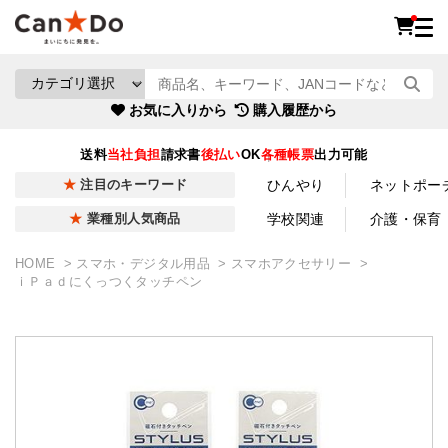
お気に入りから
購入履歴から
送料
当社負担
請求書
後払い
OK
各種帳票
出力可能
ひんやり
ネットポー
注目のキーワード
学校関連
介護・保育
業種別人気商品
HOME
スマホ・デジタル用品
スマホアクセサリー
ｉＰａｄにくっつくタッチペン