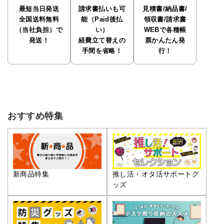
最短当日発送
請求書払いも可
見積書/納品書/
全国送料無料
能（Paid後払
領収書/請求書
（当社負担）で
い）
WEBで各種帳
発送！
経費立て替えの
票かんたん発
手間を省略！
行！
おすすめ特集
推し活・オタ活サポートグ
新商品特集
ッズ