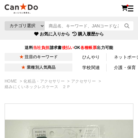
お気に入りから
購入履歴から
送料
当社負担
請求書
後払い
OK
各種帳票
出力可能
ひんやり
ネットポー
注目のキーワード
学校関連
介護・保育
業種別人気商品
HOME
化粧品・アクセサリー
アクセサリー
絡みにくいネックレスケース ２Ｐ