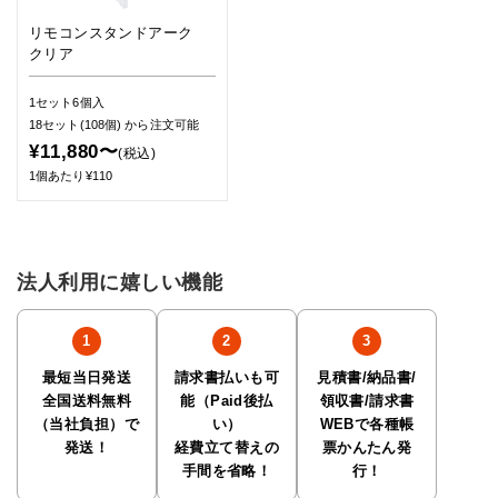
リモコンスタンドアーク
クリア
1セット6個入
18セット(108個)
から注文可能
¥11,880〜
(税込)
1個あたり¥110
法人利用に嬉しい機能
最短当日発送
請求書払いも可
見積書/納品書/
全国送料無料
能（Paid後払
領収書/請求書
（当社負担）で
い）
WEBで各種帳
発送！
経費立て替えの
票かんたん発
手間を省略！
行！