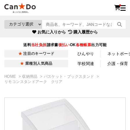
お気に入りから
購入履歴から
送料
当社負担
請求書
後払い
OK
各種帳票
出力可能
ひんやり
ネットポー
注目のキーワード
学校関連
介護・保育
業種別人気商品
HOME
収納用品
バスケット・ブックスタンド
リモコンスタンドアーク クリア