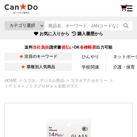
お気に入りから
購入履歴から
送料
当社負担
請求書
後払い
OK
各種帳票
出力可能
ひんやり
ネットポー
注目のキーワード
学校関連
介護・保育
業種別人気商品
HOME
スマホ・デジタル用品
スマホアクセサリー
ｉＰ１４＋／１３プロＭａｘ全面ガラス