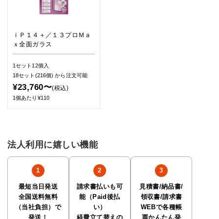
ｉＰ１４＋／１３プロＭａ
ｘ全面ガラス
1セット12個入
18セット(216個)
から注文可能
¥23,760〜
(税込)
1個あたり¥110
法人利用に嬉しい機能
最短当日発送
請求書払いも可
見積書/納品書/
全国送料無料
能（Paid後払
領収書/請求書
（当社負担）で
い）
WEBで各種帳
発送！
経費立て替えの
票かんたん発