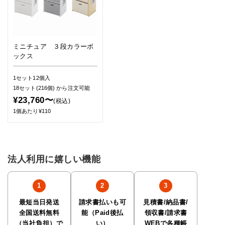
ミニチュア ３段カラーボ
ックス
1セット12個入
18セット(216個)
から注文可能
¥23,760〜
(税込)
1個あたり¥110
法人利用に嬉しい機能
最短当日発送
請求書払いも可
見積書/納品書/
全国送料無料
能（Paid後払
領収書/請求書
（当社負担）で
い）
WEBで各種帳