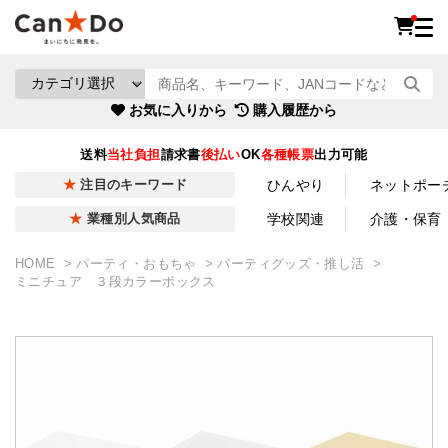
お気に入りから
購入履歴から
送料
当社負担
請求書
後払い
OK
各種帳票
出力可能
ひんやり
ネットポー
注目のキーワード
学校関連
介護・保育
業種別人気商品
HOME
パーティ・おもちゃ
パーティグッズ・推し活
ミニチュア ３段カラーボックス