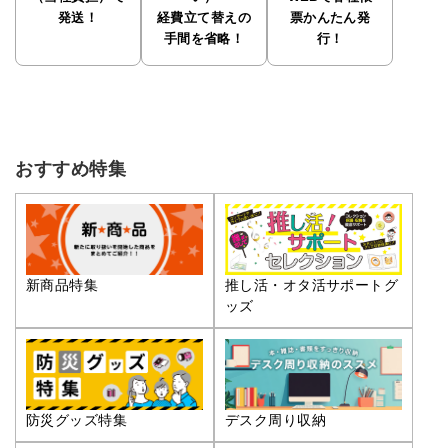
発送！
経費立て替えの
票かんたん発
手間を省略！
行！
おすすめ特集
推し活・オタ活サポートグ
新商品特集
ッズ
防災グッズ特集
デスク周り収納