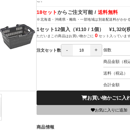
ご。
18セット
からご注文可能 /
送料無料
※北海道・沖縄県・離島・一部地域は別途配送料がかか
1セット12個入（
¥110 / 1個）
¥1,320
(
0
ただいまこの商品はお買い物かごに
セット入っていま
個数
注文セット数
商品金額（税
送料（税込）
合計金額
お買い物かごに入
お気に入りに追加
商品情報