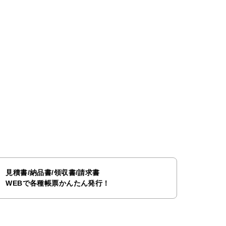
見積書/納品書/領収書/請求書
WEBで各種帳票かんたん発行！