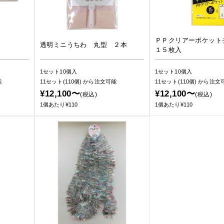
ＰＰクリアーポケット
透明ミニうちわ 丸型 ２本
１５枚入
1セット10個入
1セット10個入
能
11セット(110個)
から注文可能
11セット(110個)
から注文
¥12,100〜
¥12,100〜
(税込)
(税込)
1個あたり¥110
1個あたり¥110