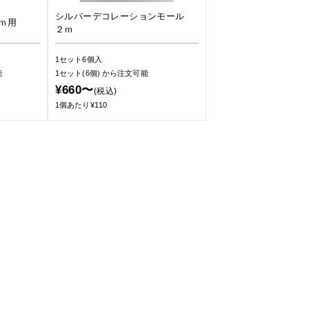
シルバーデコレーションモール
ｍ用
２ｍ
1セット6個入
能
1セット(6個)
から注文可能
¥660〜
(税込)
1個あたり¥110