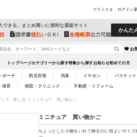
ゲストさま
ログイン
入できる。まとめ買いに便利な通販サイト
かんた
担
請求書
後払い
ＯＫ!
各種帳票
出力可能
お
トップページ
カテゴリーから探す
特集から探す
お知らせ
初めての方
トポーチ
防災対策
消臭
イヤホン
バスケット
・保育
病院・クリニック
不動産・リフォーム
グッズ・推し活
ミニチュア 買い物かご
ミニチュア 買い物かご
ちょっとした小物をいれて飾るのに程よいサイズ