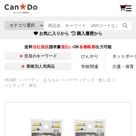
お気に入りから
購入履歴から
送料
当社負担
請求書
後払い
OK
各種帳票
出力可能
ひんやり
ネットポー
注目のキーワード
学校関連
介護・保育
業種別人気商品
HOME
パーティ・おもちゃ
パーティグッズ・推し活
ミニチュア 脚立