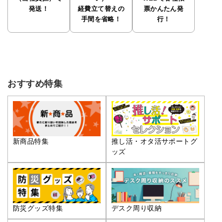
発送！
経費立て替えの
票かんたん発
手間を省略！
行！
おすすめ特集
推し活・オタ活サポートグ
新商品特集
ッズ
防災グッズ特集
デスク周り収納