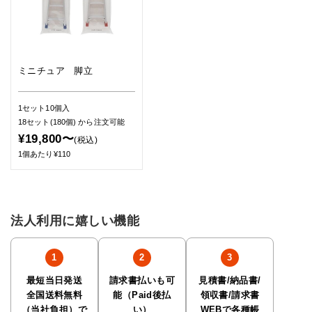
ミニチュア 脚立
1セット10個入
18セット(180個)
から注文可能
¥19,800〜
(税込)
1個あたり¥110
法人利用に嬉しい機能
最短当日発送
請求書払いも可
見積書/納品書/
全国送料無料
能（Paid後払
領収書/請求書
（当社負担）で
い）
WEBで各種帳