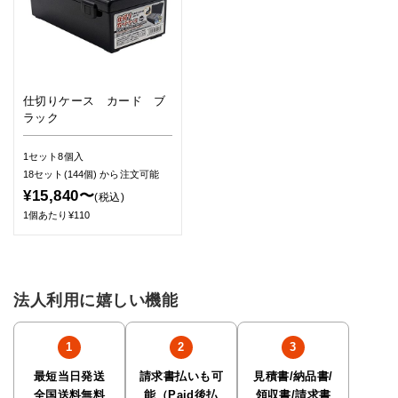
仕切りケース カード ブ
ラック
1セット8個入
18セット(144個)
から注文可能
¥15,840〜
(税込)
1個あたり¥110
法人利用に嬉しい機能
最短当日発送
請求書払いも可
見積書/納品書/
全国送料無料
能（Paid後払
領収書/請求書