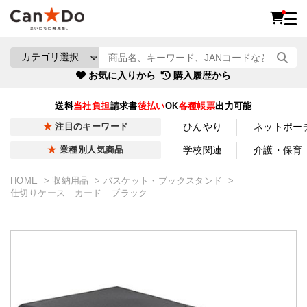
お気に入りから
購入履歴から
送料
当社負担
請求書
後払い
OK
各種帳票
出力可能
ひんやり
ネットポー
注目のキーワード
学校関連
介護・保育
業種別人気商品
HOME
収納用品
バスケット・ブックスタンド
仕切りケース カード ブラック