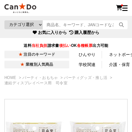
お気に入りから
購入履歴から
送料
当社負担
請求書
後払い
OK
各種帳票
出力可能
ひんやり
ネットポー
注目のキーワード
学校関連
介護・保育
業種別人気商品
HOME
パーティ・おもちゃ
パーティグッズ・推し活
連結ディスプレイベース用 司令室