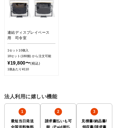
連結ディスプレイベース
用 司令室
1セット10個入
18セット(180個)
から注文可能
¥19,800〜
(税込)
1個あたり¥110
法人利用に嬉しい機能
最短当日発送
請求書払いも可
見積書/納品書/
全国送料無料
能（Paid後払
領収書/請求書