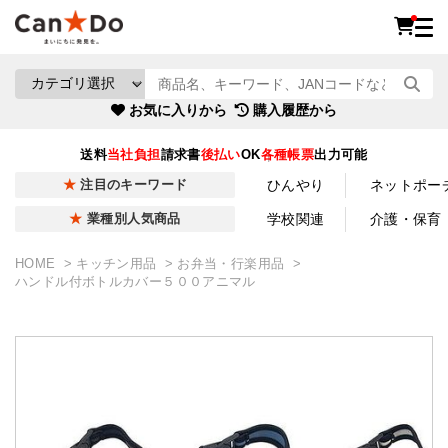
お気に入りから
購入履歴から
送料
当社負担
請求書
後払い
OK
各種帳票
出力可能
ひんやり
ネットポー
注目のキーワード
学校関連
介護・保育
業種別人気商品
HOME
キッチン用品
お弁当・行楽用品
ハンドル付ボトルカバー５００アニマル