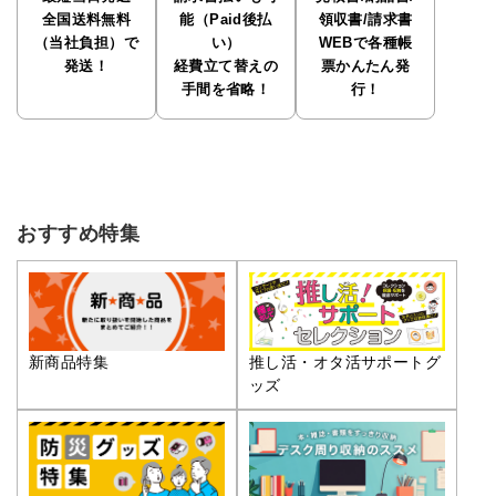
全国送料無料
能（Paid後払
領収書/請求書
（当社負担）で
い）
WEBで各種帳
発送！
経費立て替えの
票かんたん発
手間を省略！
行！
おすすめ特集
推し活・オタ活サポートグ
新商品特集
ッズ