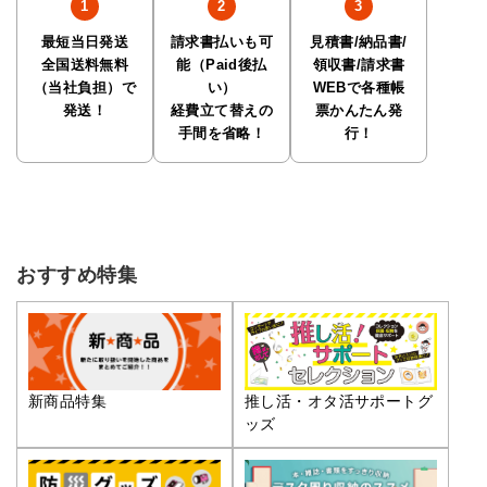
最短当日発送
請求書払いも可
見積書/納品書/
全国送料無料
能（Paid後払
領収書/請求書
（当社負担）で
い）
WEBで各種帳
発送！
経費立て替えの
票かんたん発
手間を省略！
行！
おすすめ特集
推し活・オタ活サポートグ
新商品特集
ッズ