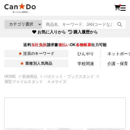
お気に入りから
購入履歴から
送料
当社負担
請求書
後払い
OK
各種帳票
出力可能
ひんやり
ネットポー
注目のキーワード
学校関連
介護・保育
業種別人気商品
HOME
収納用品
バスケット・ブックスタンド
薄型ファイルスタンド Ａ４サイズ